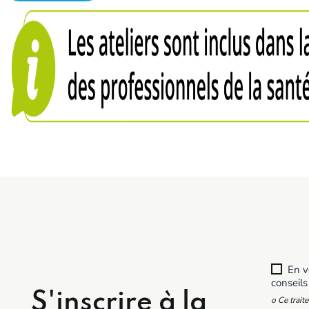
En vo
conseils
S'inscrire à la
o Ce trait