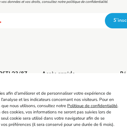
 vos données et vos droits, consultez notre politique de confidentialité.
S'insc
*
PSTI 23/87
Accès rapide
Ré
5 55 77 65 63
Contact
ntact@spsti23-87.fr
Recrutement
kies afin d'améliorer et de personnaliser votre expérience de
Adhérer
 l'analyse et les indicateurs concernant nos visiteurs. Pour en
Mon espace adhérent
s que nous utilisons, consultez notre
Politique de confidentialité
.
ion des cookies, vos informations ne seront pas suivies lors de
Instance Représentative du Personnel
n seul cookie sera utilisé dans votre navigateur afin de se
 vos préférences (il sera conservé pour une durée de 6 mois).