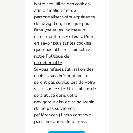
Notre site utilise des cookies
afin d'améliorer et de
personnaliser votre expérience
SPSTI 23/87
de navigation, ainsi que pour
05 55 77 65 63
l'analyse et les indicateurs
contact@spsti23-87.fr
concernant nos visiteurs. Pour
en savoir plus sur les cookies
que nous utilisons, consultez
Accès rapide
notre
Politique de
Contact
confidentialité
.
Recrutement
Si vous refusez l'utilisation des
Adhérer
cookies, vos informations ne
seront pas suivies lors de votre
Mon espace adhérent
visite sur ce site. Un seul cookie
Instance Représentative du Personnel
sera utilisé dans votre
navigateur afin de se souvenir
de ne pas suivre vos
Réseaux sociaux
préférences (il sera conservé
pour une durée de 6 mois).