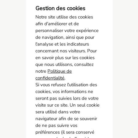
Gestion des cookies
Notre site utilise des cookies
afin d'améliorer et de
SPSTI 23/87
personnaliser votre expérience
05 55 77 65 63
de navigation, ainsi que pour
contact@spsti23-87.fr
l'analyse et les indicateurs
concernant nos visiteurs. Pour
en savoir plus sur les cookies
Accès rapide
que nous utilisons, consultez
Contact
notre
Politique de
Recrutement
confidentialité
.
Adhérer
Si vous refusez l'utilisation des
cookies, vos informations ne
Mon espace adhérent
seront pas suivies lors de votre
Instance Représentative du Personnel
visite sur ce site. Un seul cookie
sera utilisé dans votre
Réseaux sociaux
navigateur afin de se souvenir
de ne pas suivre vos
préférences (il sera conservé