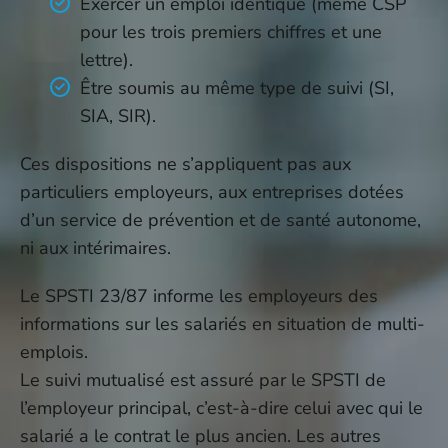
Exercer un emploi identique (même CSP
pour les trois premiers chiffres et une
lettre).
Être soumis au même type de suivi (SI,
SIA, SIR).
Ces dispositions ne s’appliquent pas aux
particuliers employeurs, aux entreprises dotées
d’un service de prévention et de santé autonome,
ni aux intérimaires.
Le SPSTI 23/87 informe les employeurs des
informations sur les salariés en situation de multi-
emplois.
Le suivi mutualisé est assuré par le SPSTI de
l’employeur principal, c’est-à-dire celui avec qui le
salarié a le contrat le plus ancien. Les autres