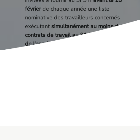
invitées à fournir au SPSTI
avant le 28
février
de chaque année une liste
nominative des travailleurs concernés
exécutant
simultanément au moins deux
contrats de travail au 31 janvier
de l'année en cours.
Pour plus d’information sur le sujet :
Ministère du
travail
Nous contacter