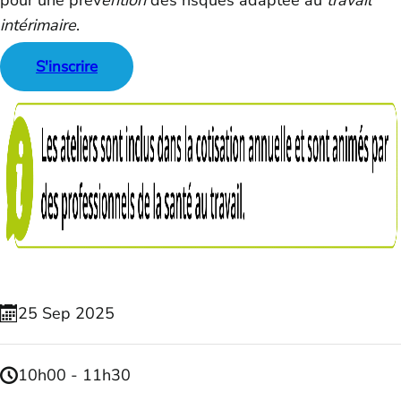
pour une prév
ention
des risques adaptée au
travail
intérimaire
.
S'inscrire
25
Sep
2025
10h00 - 11h30