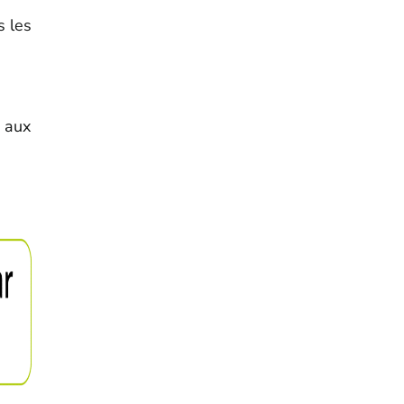
s les
P aux