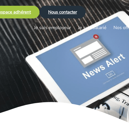
space adhérent
Nous contacter
Je suis employeur
Je suis salarié
Nos off