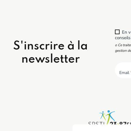
En vo
conseils
S'inscrire à la
o Ce trait
gestion de
newsletter
Email
S