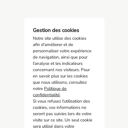
Gestion des cookies
Notre site utilise des cookies
afin d'améliorer et de
personnaliser votre expérience
de navigation, ainsi que pour
l'analyse et les indicateurs
SPSTI 23/87
concernant nos visiteurs. Pour
05 55 77 65 63
en savoir plus sur les cookies
contact@spsti23-87.fr
que nous utilisons, consultez
notre
Politique de
Accès rapide
confidentialité
.
Contact
Si vous refusez l'utilisation des
cookies, vos informations ne
Recrutement
seront pas suivies lors de votre
Adhérer
visite sur ce site. Un seul cookie
Mon espace adhérent
sera utilisé dans votre