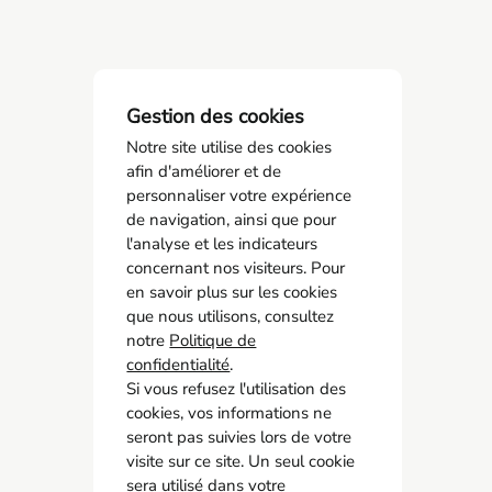
Gestion des cookies
Notre site utilise des cookies
afin d'améliorer et de
personnaliser votre expérience
de navigation, ainsi que pour
l'analyse et les indicateurs
SPSTI 23/87
concernant nos visiteurs. Pour
05 55 77 65 63
en savoir plus sur les cookies
contact@spsti23-87.fr
que nous utilisons, consultez
notre
Politique de
Accès rapide
confidentialité
.
Contact
Si vous refusez l'utilisation des
cookies, vos informations ne
Recrutement
seront pas suivies lors de votre
Adhérer
visite sur ce site. Un seul cookie
Mon espace adhérent
sera utilisé dans votre