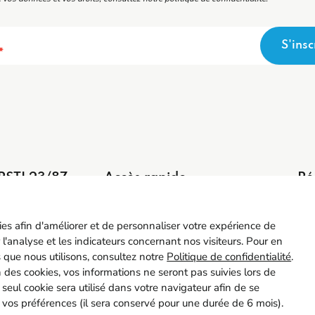
S'insc
*
PSTI 23/87
Accès rapide
Ré
5 55 77 65 63
Contact
ntact@spsti23-87.fr
Recrutement
kies afin d'améliorer et de personnaliser votre expérience de
Adhérer
 l'analyse et les indicateurs concernant nos visiteurs. Pour en
Mon espace adhérent
s que nous utilisons, consultez notre
Politique de confidentialité
.
ion des cookies, vos informations ne seront pas suivies lors de
Instance Représentative du Personnel
n seul cookie sera utilisé dans votre navigateur afin de se
 vos préférences (il sera conservé pour une durée de 6 mois).