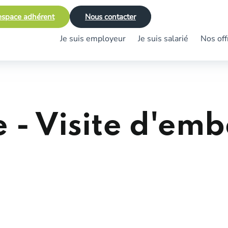
space adhérent
Nous contacter
Je suis employeur
Je suis salarié
Nos off
e - Visite d'em