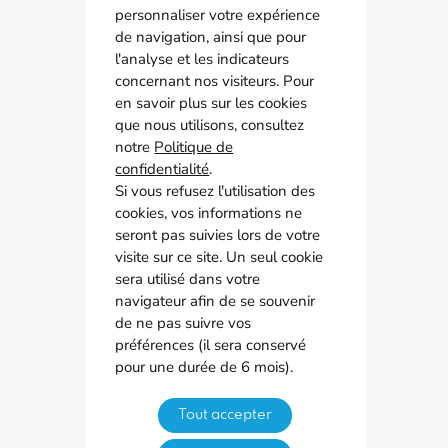
personnaliser votre expérience
de navigation, ainsi que pour
l'analyse et les indicateurs
SPSTI 23/87
concernant nos visiteurs. Pour
05 55 77 65 63
en savoir plus sur les cookies
contact@spsti23-87.fr
que nous utilisons, consultez
notre
Politique de
Accès rapide
confidentialité
.
Contact
Si vous refusez l'utilisation des
cookies, vos informations ne
Recrutement
seront pas suivies lors de votre
Adhérer
visite sur ce site. Un seul cookie
Mon espace adhérent
sera utilisé dans votre
navigateur afin de se souvenir
Instance Représentative du Personnel
de ne pas suivre vos
préférences (il sera conservé
Réseaux sociaux
pour une durée de 6 mois).
Tout accepter