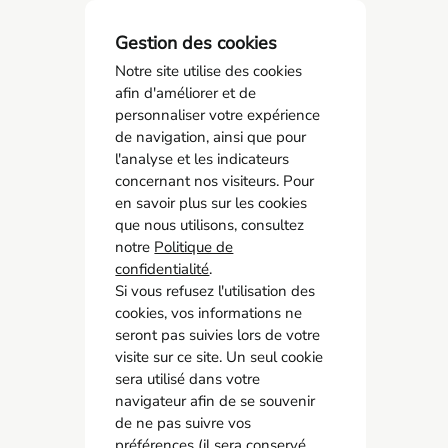
Gestion des cookies
Notre site utilise des cookies
afin d'améliorer et de
personnaliser votre expérience
de navigation, ainsi que pour
l'analyse et les indicateurs
SPSTI 23/87
concernant nos visiteurs. Pour
05 55 77 65 63
en savoir plus sur les cookies
contact@spsti23-87.fr
que nous utilisons, consultez
notre
Politique de
Accès rapide
confidentialité
.
Contact
Si vous refusez l'utilisation des
cookies, vos informations ne
Recrutement
seront pas suivies lors de votre
Adhérer
visite sur ce site. Un seul cookie
Mon espace adhérent
sera utilisé dans votre
Instance Représentative du Personnel
navigateur afin de se souvenir
de ne pas suivre vos
préférences (il sera conservé