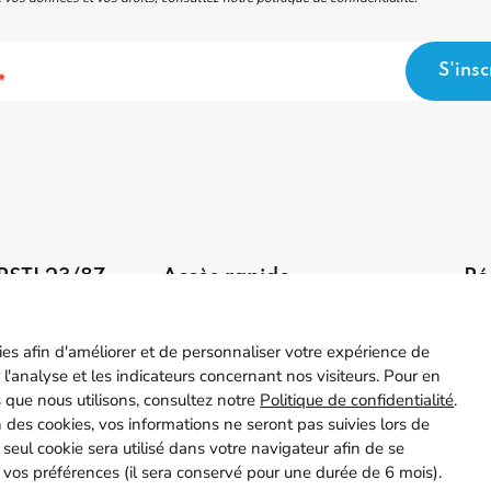
S'insc
*
PSTI 23/87
Accès rapide
Ré
5 55 77 65 63
Contact
ntact@spsti23-87.fr
Recrutement
kies afin d'améliorer et de personnaliser votre expérience de
Adhérer
 l'analyse et les indicateurs concernant nos visiteurs. Pour en
Mon espace adhérent
s que nous utilisons, consultez notre
Politique de confidentialité
.
ion des cookies, vos informations ne seront pas suivies lors de
Instance Représentative du Personnel
n seul cookie sera utilisé dans votre navigateur afin de se
 vos préférences (il sera conservé pour une durée de 6 mois).