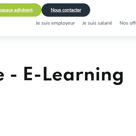
space adhérent
Nous contacter
Je suis employeur
Je suis salarié
Nos off
e - E-Learning