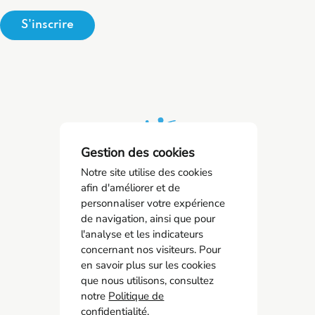
S'inscrire
Gestion des cookies
Notre site utilise des cookies
afin d'améliorer et de
personnaliser votre expérience
de navigation, ainsi que pour
SPSTI 23/87
l'analyse et les indicateurs
05 55 77 65 63
concernant nos visiteurs. Pour
contact@spsti23-87.fr
en savoir plus sur les cookies
que nous utilisons, consultez
Accès rapide
notre
Politique de
Contact
confidentialité
.